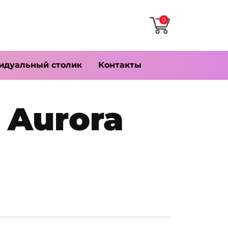
0
идуальный столик
Контакты
 Aurora