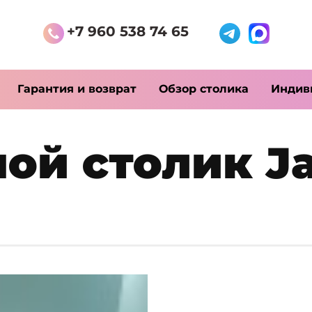
+7 960 538 74 65
Гарантия и возврат
Обзор столика
Индив
ой столик J