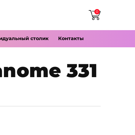
0
идуальный столик
Контакты
anome 331