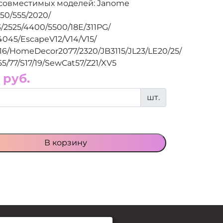
совместимых моделей: Janome
550/555/2020/
3/2525/4400/5500/18E/311PG/
4045/EscapeV12/V14/V15/
16/HomeDecor2077/2320/JB3115/JL23/LE20/25/
/77/S17/19/SewCat57/Z21/XV5
 руб.
шт.
В корзину