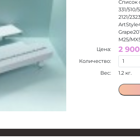
Список 
331/510/
2121/232
ArtStyle
Grape20
M25/MX55
2 900
Цена:
Количество:
Вес:
1.2 кг.