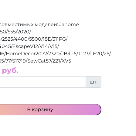
совместимых моделей: Janome
550/555/2020/
3/2525/4400/5500/18E/311PG/
4045/EscapeV12/V14/V15/
16/HomeDecor2077/2320/JB3115/JL23/LE20/25/
/77/S17/19/SewCat57/Z21/XV5
 руб.
шт.
В корзину