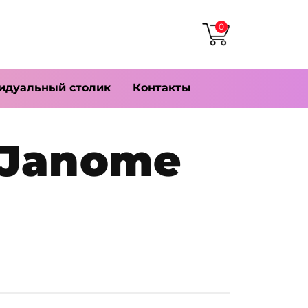
0
идуальный столик
Контакты
 Janome