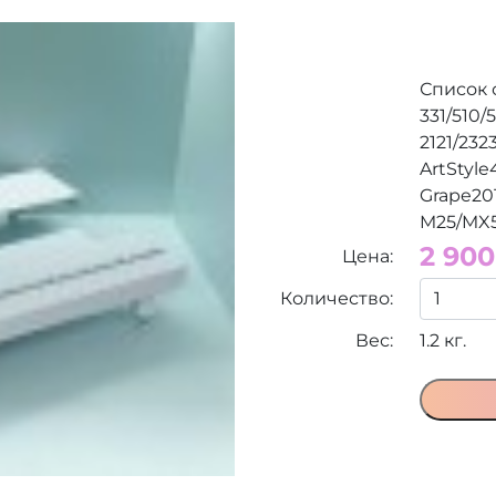
Список 
331/510/
2121/232
ArtStyle
Grape20
M25/MX55
2 900
Цена:
Количество:
Вес:
1.2 кг.